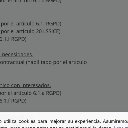
or el artículo 6.1.a RGPD)
por el artículo 6.1. RGPD)
por el artículo 20 LSSICE)
 6.1.f RGPD)
s necesidades.
ntractual (habilitado por el artículo
nico con interesados.
or el artículo 6.1.a RGPD)
 6.1.f RGPD)
ideovigilancia)
b utiliza cookies para mejorar su experiencia. Asumirem
 6.1.f RGPD)