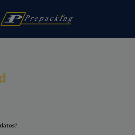
ad
 datos?