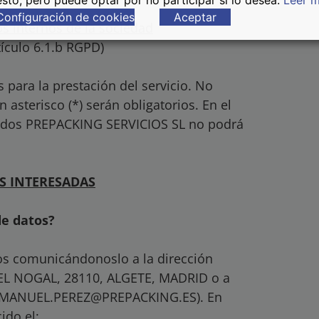
sto, pero puede optar por no participar si lo desea.
Leer 
Configuración de cookies
Aceptar
s internos de la sociedad
tículo 6.1.b RGPD)
para la prestación del servicio. No
asterisco (*) serán obligatorios. En el
litados PREPACKING SERVICIOS SL no podrá
S INTERESADAS
de datos?
hos comunicándonoslo a la dirección
EL NOGAL, 28110, ALGETE, MADRID o a
do (MANUEL.PEREZ@PREPACKING.ES). En
ido el: