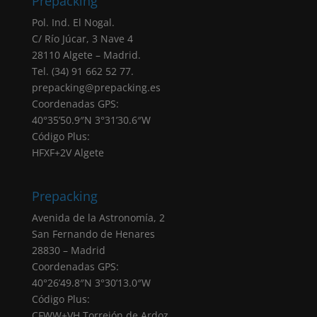
Prepacking
casilla de verificación. Sus datos personales
Pol. Ind. El Nogal.
serán tratados en base a nuestra
“política de
C/ Río Júcar, 3 Nave 4
privacidad”
28110 Algete – Madrid.
Negativa otorgar el consentimiento: El hecho
Tel. (34) 91 662 52 77.
de que no introduzcas los datos que
prepacking@prepacking.es
aparecen marcados como obligatorios en el
Coordenadas GPS:
formulario tendrá como consecuencia la no
40°35’50.9″N 3°31’30.6″W
atención de su solicitud.
Código Plus:
Destinatarios: Sus datos no serán cedidos a
HFXF+2V Algete
ninguna empresa, salvo obligación legal.
Derechos: Puede acceder, rectificar y
suprimir sus datos, portabilidad de los datos,
Prepacking
limitación u oposición a su tratamiento,
Avenida de la Astronomía, 2
derecho a no ser objeto de decisiones
San Fernando de Henares
automatizadas, así como a obtener
28830 – Madrid
información clara y transparente sobre el
Coordenadas GPS:
tratamiento de sus datos, tal como se explica
40°26’49.8″N 3°30’13.0″W
en la información adicional.
Código Plus:
Derecho a presentar una reclamación ante la
CFWW+VH Torrejón de Ardoz