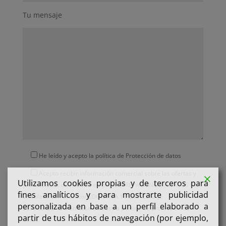
Tu mensaje
He leído y acepto la política de
Protección de datos
Acepto recibir información comercial sobre las ofertas y
Utilizamos cookies propias y de terceros para
promociones de nuestra empresa (PREPACKING SERVICIOS SL)
fines analíticos y para mostrarte publicidad
vinculada con el sector LOGISTICA Y ALMACENAJE
personalizada en base a un perfil elaborado a
ESPECIALIZADO en base a nuestra
política de protección de
partir de tus hábitos de navegación (por ejemplo,
datos