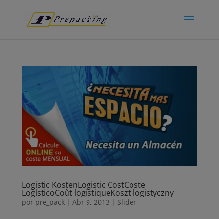
Logistic Kosten
Logistic Cost
Coste
Logístico
Coût logistique
Koszt logistyczny
por
pre_pack
|
Abr 9, 2013
|
Slider