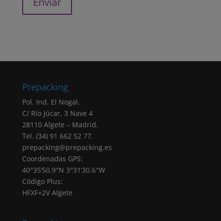
el caso de haber aceptado expresamente,
sus datos también serán utilizados para el
envío de comunicaciones comerciales.
Legitimación: todas las finalidades indicadas
anteriormente están basadas en el
consentimiento (artículo 6.1.a RGPD)
otorgado marcando la correspondiente
Prepacking
casilla de verificación. Sus datos personales
serán tratados en base a nuestra
“política de
Pol. Ind. El Nogal.
privacidad”
C/ Río Júcar, 3 Nave 4
Negativa otorgar el consentimiento: El hecho
28110 Algete – Madrid.
de que no introduzcas los datos que
Tel. (34) 91 662 52 77.
aparecen marcados como obligatorios en el
prepacking@prepacking.es
formulario tendrá como consecuencia la no
Coordenadas GPS:
atención de su solicitud.
40°35’50.9″N 3°31’30.6″W
Destinatarios: Sus datos no serán cedidos a
Código Plus:
ninguna empresa, salvo obligación legal.
HFXF+2V Algete
Derechos: Puede acceder, rectificar y
suprimir sus datos, portabilidad de los datos,
limitación u oposición a su tratamiento,