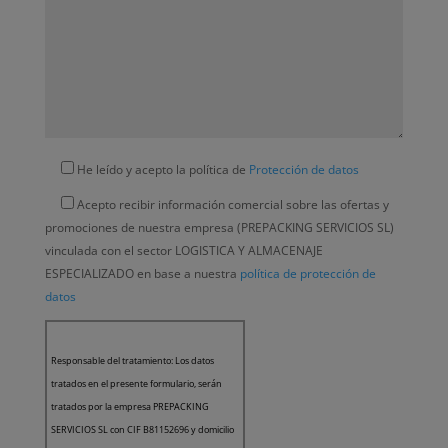
He leído y acepto la política de
Protección de datos
Acepto recibir información comercial sobre las ofertas y
promociones de nuestra empresa (PREPACKING SERVICIOS SL)
vinculada con el sector LOGISTICA Y ALMACENAJE
ESPECIALIZADO en base a nuestra
política de protección de
datos
Responsable del tratamiento: Los datos
tratados en el presente formulario, serán
tratados por la empresa PREPACKING
SERVICIOS SL con CIF B81152696 y domicilio