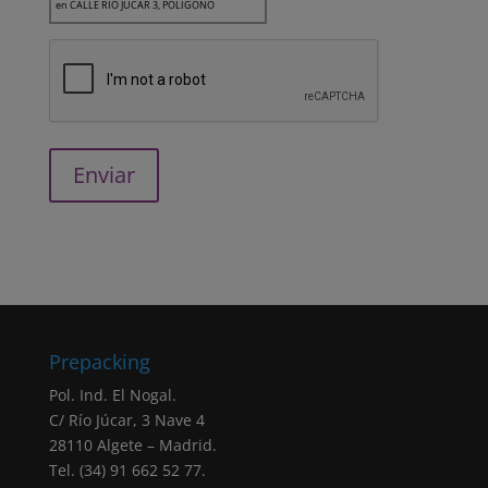
en CALLE RIO JUCAR 3, POLIGONO
INDUSTRIAL EL NOGAL, 28110, ALGETE,
MADRID como Responsable del Tratamiento
de los datos.
Finalidad: Le queremos informar que la
finalidad de los datos recogidos es la gestión
de usuarios de la página web. Asimismo, en
el caso de haber aceptado expresamente,
sus datos también serán utilizados para el
envío de comunicaciones comerciales.
Legitimación: todas las finalidades indicadas
anteriormente están basadas en el
consentimiento (artículo 6.1.a RGPD)
otorgado marcando la correspondiente
Prepacking
casilla de verificación. Sus datos personales
serán tratados en base a nuestra
“política de
Pol. Ind. El Nogal.
privacidad”
C/ Río Júcar, 3 Nave 4
Negativa otorgar el consentimiento: El hecho
28110 Algete – Madrid.
de que no introduzcas los datos que
Tel. (34) 91 662 52 77.
aparecen marcados como obligatorios en el