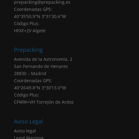
prepacking@prepacking.es
formulario tendrá como consecuencia la no
Coordenadas GPS:
atención de su solicitud.
40°35’50.9″N 3°31’30.6″W
Destinatarios: Sus datos no serán cedidos a
Código Plus:
ninguna empresa, salvo obligación legal.
HFXF+2V Algete
Derechos: Puede acceder, rectificar y
suprimir sus datos, portabilidad de los datos,
limitación u oposición a su tratamiento,
Prepacking
derecho a no ser objeto de decisiones
Avenida de la Astronomía, 2
automatizadas, así como a obtener
San Fernando de Henares
información clara y transparente sobre el
28830 – Madrid
tratamiento de sus datos, tal como se explica
Coordenadas GPS:
en la información adicional.
40°26’49.8″N 3°30’13.0″W
Derecho a presentar una reclamación ante la
Código Plus:
Autoridad de Control (AEPD): Desde
CFWW+VH Torrejón de Ardoz
PREPACKING SERVICIOS SL ponemos el
máximo empeño para cumplir con la
normativa de protección de datos dado que
Aviso Legal
es el activo más valioso para nosotros. No
Aviso legal
obstante, le informamos que en caso de que
Legal Warning