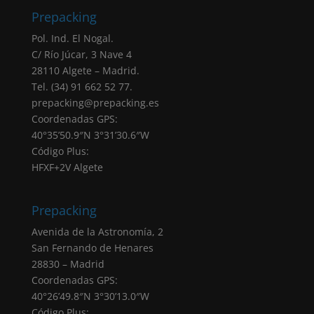
otorgado marcando la correspondiente
Prepacking
casilla de verificación. Sus datos personales
Pol. Ind. El Nogal.
serán tratados en base a nuestra
“política de
C/ Río Júcar, 3 Nave 4
privacidad”
28110 Algete – Madrid.
Negativa otorgar el consentimiento: El hecho
Tel. (34) 91 662 52 77.
de que no introduzcas los datos que
prepacking@prepacking.es
aparecen marcados como obligatorios en el
Coordenadas GPS:
formulario tendrá como consecuencia la no
40°35’50.9″N 3°31’30.6″W
atención de su solicitud.
Código Plus:
Destinatarios: Sus datos no serán cedidos a
HFXF+2V Algete
ninguna empresa, salvo obligación legal.
Derechos: Puede acceder, rectificar y
suprimir sus datos, portabilidad de los datos,
Prepacking
limitación u oposición a su tratamiento,
Avenida de la Astronomía, 2
derecho a no ser objeto de decisiones
San Fernando de Henares
automatizadas, así como a obtener
28830 – Madrid
información clara y transparente sobre el
Coordenadas GPS:
tratamiento de sus datos, tal como se explica
40°26’49.8″N 3°30’13.0″W
en la información adicional.
Código Plus: