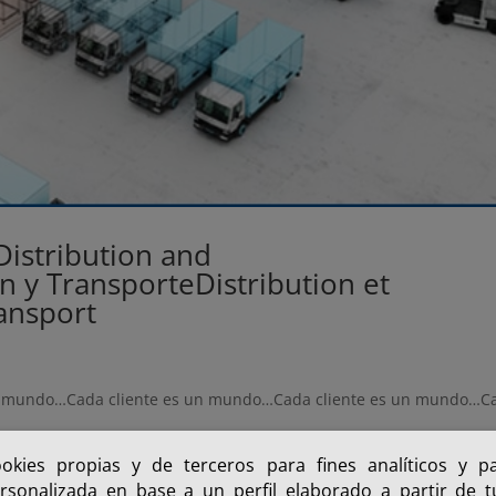
Distribution and
ón y Transporte
Distribution et
ransport
un mundo…Cada cliente es un mundo…Cada cliente es un mundo…C
ookies propias y de terceros para fines analíticos y p
rsonalizada en base a un perfil elaborado a partir de 