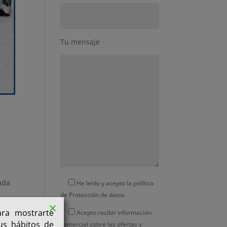
Tu mensaje
ada
He leído y acepto la política
de
Protección de datos
ara mostrarte
Acepto recibir información
tus hábitos de
comercial sobre las ofertas y