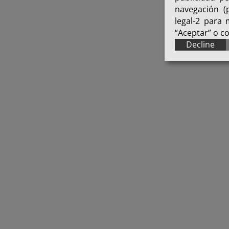
navegación (p
legal-2 para
“Aceptar” o c
Decline