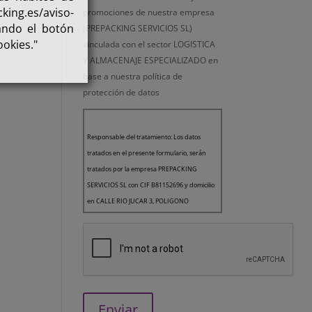
king.es/aviso-
promociones de nuestra empresa
ando el botón
(PREPACKING SERVICIOS SL)
ookies."
vinculada con el sector LOGISTICA
Y ALMACENAJE ESPECIALIZADO en
base a nuestra
política de
protección de datos
Responsable del tratamiento: Los datos
tratados en el presente formulario, serán
tratados por la empresa PREPACKING
SERVICIOS SL con CIF B81152696 y domicilio
en CALLE RIO JUCAR 3, POLIGONO
INDUSTRIAL EL NOGAL, 28110, ALGETE,
MADRID como Responsable del Tratamiento
de los datos.
Finalidad: Le queremos informar que la
finalidad de los datos recogidos es la gestión
de usuarios de la página web. Asimismo, en