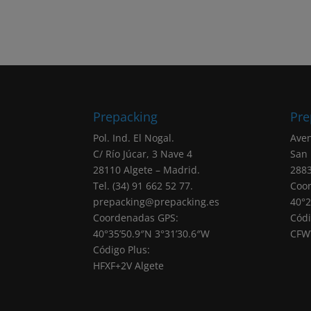
Prepacking
Pre
Pol. Ind. El Nogal.
Aven
C/ Río Júcar, 3 Nave 4
San
28110 Algete – Madrid.
2883
Tel. (34) 91 662 52 77.
Coo
prepacking@prepacking.es
40°2
Coordenadas GPS:
Códi
40°35’50.9″N 3°31’30.6″W
CFW
Código Plus:
HFXF+2V Algete