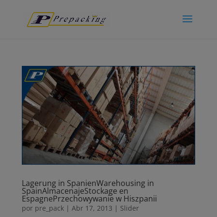
Lagerung in Spanien
Warehousing in
Spain
Almacenaje
Stockage en
Espagne
Przechowywanie w Hiszpanii
por
pre_pack
|
Abr 17, 2013
|
Slider