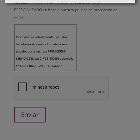
vinculada con el sector LOGISTICA Y ALMACENAJE
ESPECIALIZADO en base a nuestra
política de protección de
datos
Responsable del tratamiento: Los datos
tratados en el presente formulario, serán
tratados por la empresa PREPACKING
SERVICIOS SL con CIF B81152696 y domicilio
en CALLE RIO JUCAR 3, POLIGONO
INDUSTRIAL EL NOGAL, 28110, ALGETE,
MADRID como Responsable del Tratamiento
de los datos.
Finalidad: Le queremos informar que la
finalidad de los datos recogidos es la gestión
de usuarios de la página web. Asimismo, en
el caso de haber aceptado expresamente,
sus datos también serán utilizados para el
envío de comunicaciones comerciales.
Legitimación: todas las finalidades indicadas