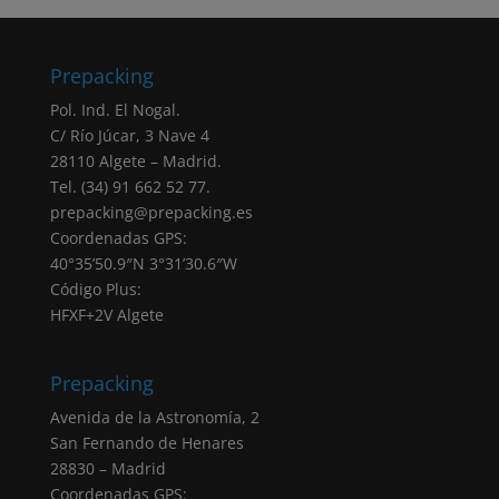
anteriormente están basadas en el
consentimiento (artículo 6.1.a RGPD)
otorgado marcando la correspondiente
Prepacking
casilla de verificación. Sus datos personales
Pol. Ind. El Nogal.
serán tratados en base a nuestra
“política de
C/ Río Júcar, 3 Nave 4
privacidad”
28110 Algete – Madrid.
Negativa otorgar el consentimiento: El hecho
Tel. (34) 91 662 52 77.
de que no introduzcas los datos que
prepacking@prepacking.es
aparecen marcados como obligatorios en el
Coordenadas GPS:
formulario tendrá como consecuencia la no
40°35’50.9″N 3°31’30.6″W
atención de su solicitud.
Código Plus:
Destinatarios: Sus datos no serán cedidos a
HFXF+2V Algete
ninguna empresa, salvo obligación legal.
Derechos: Puede acceder, rectificar y
suprimir sus datos, portabilidad de los datos,
Prepacking
limitación u oposición a su tratamiento,
Avenida de la Astronomía, 2
derecho a no ser objeto de decisiones
San Fernando de Henares
automatizadas, así como a obtener
28830 – Madrid
información clara y transparente sobre el
Coordenadas GPS: