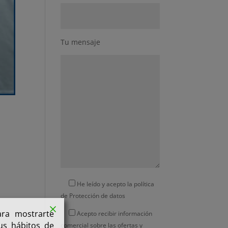
Tu mensaje
He leído y acepto la política
de
Protección de datos
ara mostrarte
Acepto recibir información
tus hábitos de
comercial sobre las ofertas y