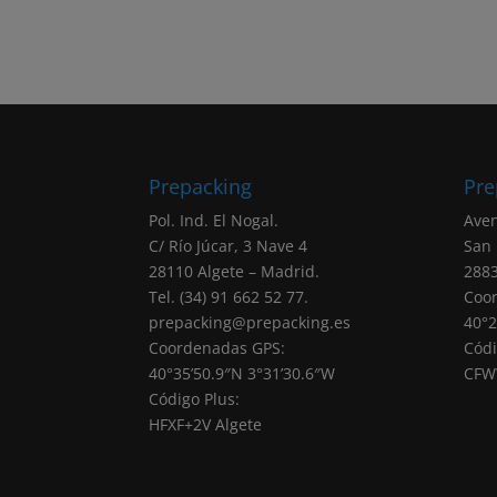
Prepacking
Pre
Pol. Ind. El Nogal.
Aven
C/ Río Júcar, 3 Nave 4
San
28110 Algete – Madrid.
2883
Tel. (34) 91 662 52 77.
Coo
prepacking@prepacking.es
40°2
Coordenadas GPS:
Códi
40°35’50.9″N 3°31’30.6″W
CFW
Código Plus:
HFXF+2V Algete