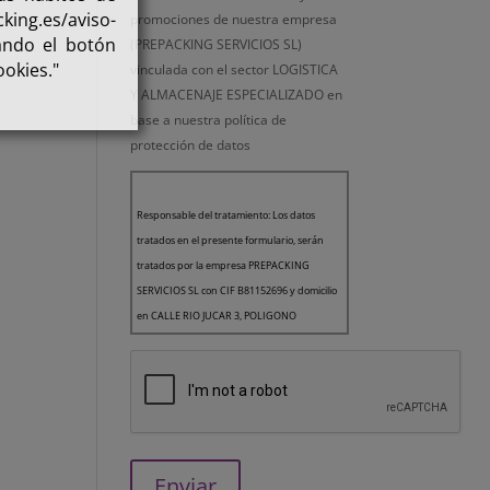
king.es/aviso-
promociones de nuestra empresa
ando el botón
(PREPACKING SERVICIOS SL)
ookies."
vinculada con el sector LOGISTICA
Y ALMACENAJE ESPECIALIZADO en
base a nuestra
política de
protección de datos
Responsable del tratamiento: Los datos
tratados en el presente formulario, serán
tratados por la empresa PREPACKING
SERVICIOS SL con CIF B81152696 y domicilio
en CALLE RIO JUCAR 3, POLIGONO
INDUSTRIAL EL NOGAL, 28110, ALGETE,
MADRID como Responsable del Tratamiento
de los datos.
Finalidad: Le queremos informar que la
finalidad de los datos recogidos es la gestión
de usuarios de la página web. Asimismo, en