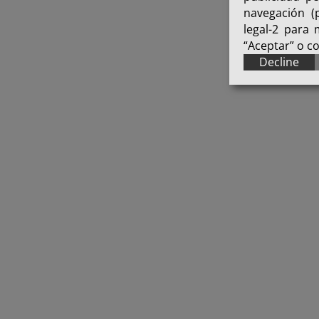
navegación (p
legal-2 para
“Aceptar” o c
Decline