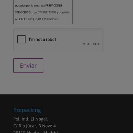
tratados por la empresa PREPACKING
SERVICIOS SL con CIF B81152696 y domicilio
en CALLE RIO JUCAR 3, POLIGONO
INDUSTRIAL EL NOGAL, 28110, ALGETE,
MADRID como Responsable del Tratamiento
de los datos.
Finalidad: Le queremos informar que la
finalidad de los datos recogidos es la gestión
de usuarios de la página web. Asimismo, en
el caso de haber aceptado expresamente,
sus datos también serán utilizados para el
envío de comunicaciones comerciales.
Legitimación: todas las finalidades indicadas
anteriormente están basadas en el
consentimiento (artículo 6.1.a RGPD)
otorgado marcando la correspondiente
Prepacking
casilla de verificación. Sus datos personales
Pol. Ind. El Nogal.
serán tratados en base a nuestra
“política de
C/ Río Júcar, 3 Nave 4
privacidad”
28110 Algete – Madrid.