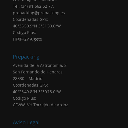
Negativa otorgar el consentimiento: El hecho
Tel. (34) 91 662 52 77.
de que no introduzcas los datos que
prepacking@prepacking.es
aparecen marcados como obligatorios en el
Coordenadas GPS:
formulario tendrá como consecuencia la no
40°35’50.9″N 3°31’30.6″W
atención de su solicitud.
Código Plus:
Destinatarios: Sus datos no serán cedidos a
HFXF+2V Algete
ninguna empresa, salvo obligación legal.
Derechos: Puede acceder, rectificar y
suprimir sus datos, portabilidad de los datos,
Prepacking
limitación u oposición a su tratamiento,
Avenida de la Astronomía, 2
derecho a no ser objeto de decisiones
San Fernando de Henares
automatizadas, así como a obtener
28830 – Madrid
información clara y transparente sobre el
Coordenadas GPS:
tratamiento de sus datos, tal como se explica
40°26’49.8″N 3°30’13.0″W
en la información adicional.
Código Plus:
Derecho a presentar una reclamación ante la
CFWW+VH Torrejón de Ardoz
Autoridad de Control (AEPD): Desde
PREPACKING SERVICIOS SL ponemos el
máximo empeño para cumplir con la
Aviso Legal
normativa de protección de datos dado que