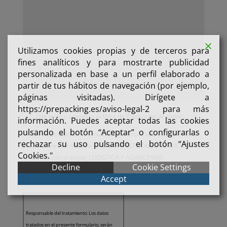
Utilizamos cookies propias y de terceros para
fines analíticos y para mostrarte publicidad
personalizada en base a un perfil elaborado a
partir de tus hábitos de navegación (por ejemplo,
páginas visitadas). Dirígete a
https://prepacking.es/aviso-legal-2 para más
He leído y acepto la política de
Protección de datos
información. Puedes aceptar todas las cookies
pulsando el botón “Aceptar” o configurarlas o
Acepto recibir información comercial sobre las ofertas y
rechazar su uso pulsando el botón “Ajustes
promociones de nuestra empresa (PREPACKING SERVICIOS SL)
Cookies."
vinculada con el sector LOGISTICA Y ALMACENAJE
Decline
Cookie Settings
ESPECIALIZADO en base a nuestra
política de protección de
Accept
datos
Responsable del tratamiento: Los datos
tratados en el presente formulario, serán