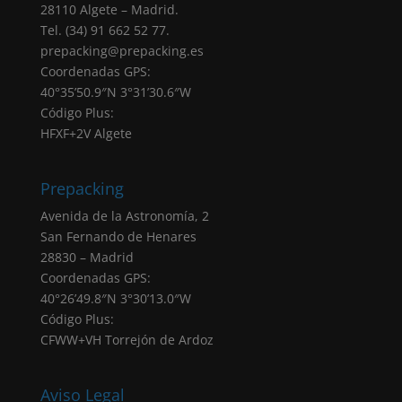
28110 Algete – Madrid.
de que no introduzcas los datos que
Tel. (34) 91 662 52 77.
aparecen marcados como obligatorios en el
prepacking@prepacking.es
formulario tendrá como consecuencia la no
Coordenadas GPS:
atención de su solicitud.
40°35’50.9″N 3°31’30.6″W
Destinatarios: Sus datos no serán cedidos a
Código Plus:
ninguna empresa, salvo obligación legal.
HFXF+2V Algete
Derechos: Puede acceder, rectificar y
suprimir sus datos, portabilidad de los datos,
limitación u oposición a su tratamiento,
Prepacking
derecho a no ser objeto de decisiones
Avenida de la Astronomía, 2
automatizadas, así como a obtener
San Fernando de Henares
información clara y transparente sobre el
28830 – Madrid
tratamiento de sus datos, tal como se explica
Coordenadas GPS:
en la información adicional.
40°26’49.8″N 3°30’13.0″W
Derecho a presentar una reclamación ante la
Código Plus:
Autoridad de Control (AEPD): Desde
CFWW+VH Torrejón de Ardoz
PREPACKING SERVICIOS SL ponemos el
máximo empeño para cumplir con la
normativa de protección de datos dado que
Aviso Legal