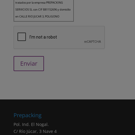
tratados por la empresa PREPACKING
SERVICIOS SL con CIF B81152696 y domicilio
en CALLE RIO JUCAR 3, POLIGONO
INDUSTRIAL EL NOGAL, 28110, ALGETE,
MADRID como Responsable del Tratamiento
de los datos.
Finalidad: Le queremos informar que la
finalidad de los datos recogidos es la gestión
de usuarios de la página web. Asimismo, en
el caso de haber aceptado expresamente,
sus datos también serán utilizados para el
envío de comunicaciones comerciales.
Legitimación: todas las finalidades indicadas
anteriormente están basadas en el
consentimiento (artículo 6.1.a RGPD)
otorgado marcando la correspondiente
Prepacking
casilla de verificación. Sus datos personales
serán tratados en base a nuestra
“política de
Pol. Ind. El Nogal.
privacidad”
C/ Río Júcar, 3 Nave 4
Negativa otorgar el consentimiento: El hecho