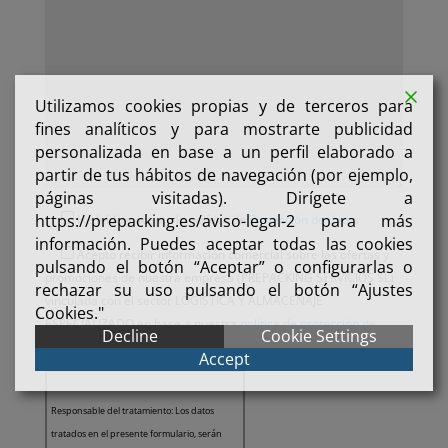
Utilizamos cookies propias y de terceros para
fines analíticos y para mostrarte publicidad
personalizada en base a un perfil elaborado a
partir de tus hábitos de navegación (por ejemplo,
páginas visitadas). Dirígete a
https://prepacking.es/aviso-legal-2 para más
He leído y acepto la política de
Protección de datos
información. Puedes aceptar todas las cookies
Acepto recibir información comercial sobre las ofertas y
pulsando el botón “Aceptar” o configurarlas o
promociones de nuestra empresa (PREPACKING SERVICIOS SL)
rechazar su uso pulsando el botón “Ajustes
vinculada con el sector LOGISTICA Y ALMACENAJE
Cookies."
ESPECIALIZADO en base a nuestra
política de protección de
Decline
Cookie Settings
datos
Accept
Responsable del tratamiento: Los datos
tratados en el presente formulario, serán