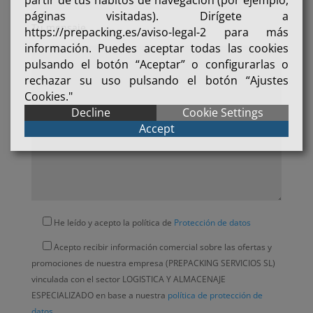
partir de tus hábitos de navegación (por ejemplo,
páginas visitadas). Dirígete a
Tu mensaje
https://prepacking.es/aviso-legal-2 para más
información. Puedes aceptar todas las cookies
pulsando el botón “Aceptar” o configurarlas o
rechazar su uso pulsando el botón “Ajustes
Cookies."
Decline
Cookie Settings
Accept
He leído y acepto la política de
Protección de datos
Acepto recibir información comercial sobre las ofertas y
promociones de nuestra empresa (PREPACKING SERVICIOS SL)
vinculada con el sector LOGISTICA Y ALMACENAJE
ESPECIALIZADO en base a nuestra
política de protección de
datos