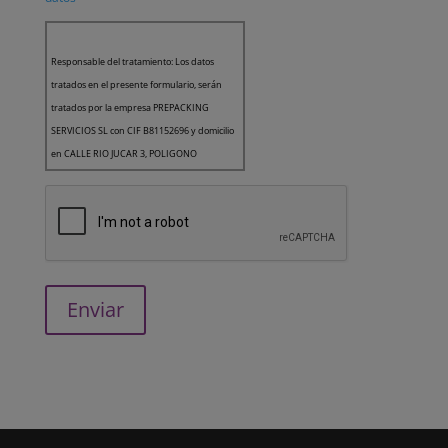
Responsable del tratamiento: Los datos
tratados en el presente formulario, serán
tratados por la empresa PREPACKING
SERVICIOS SL con CIF B81152696 y domicilio
en CALLE RIO JUCAR 3, POLIGONO
INDUSTRIAL EL NOGAL, 28110, ALGETE,
MADRID como Responsable del Tratamiento
de los datos.
Finalidad: Le queremos informar que la
finalidad de los datos recogidos es la gestión
de usuarios de la página web. Asimismo, en
el caso de haber aceptado expresamente,
sus datos también serán utilizados para el
envío de comunicaciones comerciales.
Legitimación: todas las finalidades indicadas
anteriormente están basadas en el
consentimiento (artículo 6.1.a RGPD)