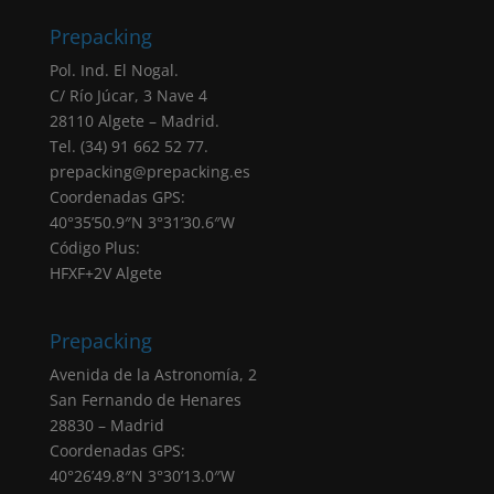
otorgado marcando la correspondiente
Prepacking
casilla de verificación. Sus datos personales
serán tratados en base a nuestra
“política de
Pol. Ind. El Nogal.
privacidad”
C/ Río Júcar, 3 Nave 4
Negativa otorgar el consentimiento: El hecho
28110 Algete – Madrid.
de que no introduzcas los datos que
Tel. (34) 91 662 52 77.
aparecen marcados como obligatorios en el
prepacking@prepacking.es
formulario tendrá como consecuencia la no
Coordenadas GPS:
atención de su solicitud.
40°35’50.9″N 3°31’30.6″W
Destinatarios: Sus datos no serán cedidos a
Código Plus:
ninguna empresa, salvo obligación legal.
HFXF+2V Algete
Derechos: Puede acceder, rectificar y
suprimir sus datos, portabilidad de los datos,
limitación u oposición a su tratamiento,
Prepacking
derecho a no ser objeto de decisiones
Avenida de la Astronomía, 2
automatizadas, así como a obtener
San Fernando de Henares
información clara y transparente sobre el
28830 – Madrid
tratamiento de sus datos, tal como se explica
Coordenadas GPS:
en la información adicional.
40°26’49.8″N 3°30’13.0″W
Derecho a presentar una reclamación ante la