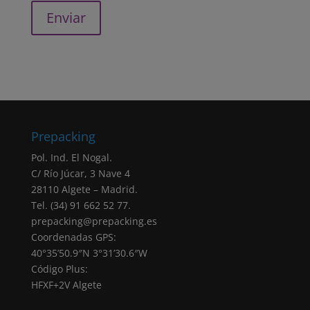
de usuarios de la página web. Asimismo, en
el caso de haber aceptado expresamente,
sus datos también serán utilizados para el
envío de comunicaciones comerciales.
Legitimación: todas las finalidades indicadas
anteriormente están basadas en el
consentimiento (artículo 6.1.a RGPD)
otorgado marcando la correspondiente
Prepacking
casilla de verificación. Sus datos personales
serán tratados en base a nuestra
“política de
Pol. Ind. El Nogal.
privacidad”
C/ Río Júcar, 3 Nave 4
Negativa otorgar el consentimiento: El hecho
28110 Algete – Madrid.
de que no introduzcas los datos que
Tel. (34) 91 662 52 77.
aparecen marcados como obligatorios en el
prepacking@prepacking.es
formulario tendrá como consecuencia la no
Coordenadas GPS:
atención de su solicitud.
40°35’50.9″N 3°31’30.6″W
Destinatarios: Sus datos no serán cedidos a
Código Plus:
ninguna empresa, salvo obligación legal.
HFXF+2V Algete
Derechos: Puede acceder, rectificar y
suprimir sus datos, portabilidad de los datos,