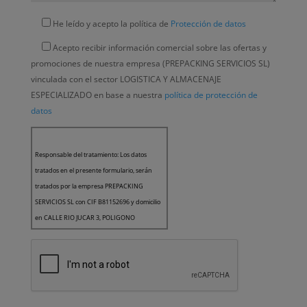
He leído y acepto la política de
Protección de datos
Acepto recibir información comercial sobre las ofertas y
promociones de nuestra empresa (PREPACKING SERVICIOS SL)
vinculada con el sector LOGISTICA Y ALMACENAJE
ESPECIALIZADO en base a nuestra
política de protección de
datos
Responsable del tratamiento: Los datos
tratados en el presente formulario, serán
tratados por la empresa PREPACKING
SERVICIOS SL con CIF B81152696 y domicilio
en CALLE RIO JUCAR 3, POLIGONO
INDUSTRIAL EL NOGAL, 28110, ALGETE,
MADRID como Responsable del Tratamiento
de los datos.
Finalidad: Le queremos informar que la
finalidad de los datos recogidos es la gestión