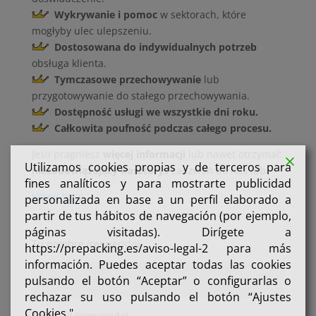
Wykrywanie i pomoc
w sektorach, które
mogłyby ulec ulepszeniu.
Dostosowana do indywidualnych potrzeb
obsługa klienta.
Tymczasowe przechowywanie
lub
przygotowywanie do stałego przechowywania.
Dostępność usługi we wszystkie dni roku.
Całkowita poufność podczas całego procesu.
Jeśli pragniesz
więcej informacji
lub nawet otrzymać
Utilizamos cookies propias y de terceros para
niezobowiązujący kosztorys
zadzwoń do nas lub
fines analíticos y para mostrarte publicidad
kliknij tutaj
personalizada en base a un perfil elaborado a
partir de tus hábitos de navegación (por ejemplo,
páginas visitadas). Dirígete a
Tu nombre (requerido)
https://prepacking.es/aviso-legal-2 para más
información. Puedes aceptar todas las cookies
pulsando el botón “Aceptar” o configurarlas o
rechazar su uso pulsando el botón “Ajustes
Cookies."
Tu email (requerido)