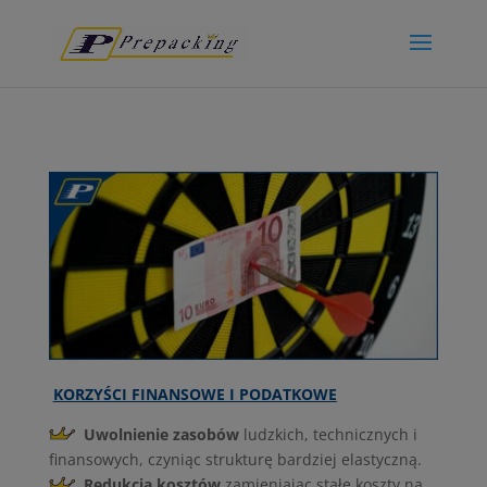
KORZYŚCI FINANSOWE I PODATKOWE
Uwolnienie zasobów
ludzkich, technicznych i
finansowych, czyniąc strukturę bardziej elastyczną.
Redukcja kosztów
zamieniając stałe koszty na