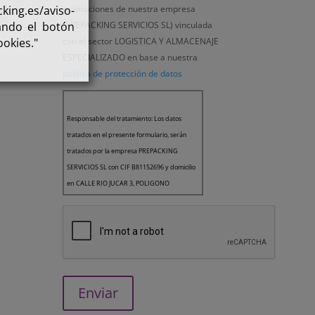
king.es/aviso-
promociones de nuestra empresa
ando el botón
(PREPACKING SERVICIOS SL) vinculada
ookies."
con el sector LOGISTICA Y ALMACENAJE
ESPECIALIZADO en base a nuestra
política de protección de datos
Responsable del tratamiento: Los datos
tratados en el presente formulario, serán
tratados por la empresa PREPACKING
SERVICIOS SL con CIF B81152696 y domicilio
en CALLE RIO JUCAR 3, POLIGONO
INDUSTRIAL EL NOGAL, 28110, ALGETE,
MADRID como Responsable del Tratamiento
de los datos.
Finalidad: Le queremos informar que la
finalidad de los datos recogidos es la gestión
de usuarios de la página web. Asimismo, en
el caso de haber aceptado expresamente,
sus datos también serán utilizados para el