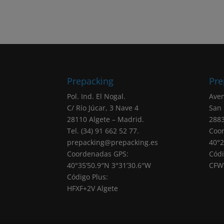
Prepacking
Pre
Pol. Ind. El Nogal.
Aven
C/ Río Júcar, 3 Nave 4
San
28110 Algete – Madrid.
2883
Tel. (34) 91 662 52 77.
Coo
prepacking@prepacking.es
40°2
Coordenadas GPS:
Códi
40°35’50.9″N 3°31’30.6″W
CFW
Código Plus:
HFXF+2V Algete