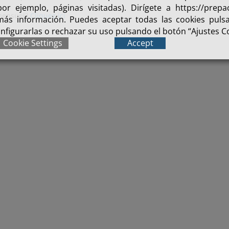
or ejemplo, páginas visitadas). Dirígete a https://prepac
 mensuel?
Cliquez ici
 más información. Puedes aceptar todas las cookies puls
onfigurarlas o rechazar su uso pulsando el botón “Ajustes C
Cookie Settings
Accept