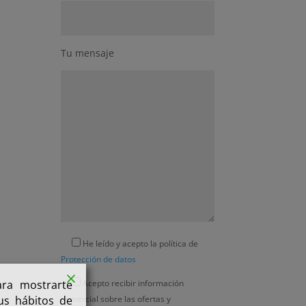
Tu mensaje
He leído y acepto la política de
Protección de datos
ara mostrarte
Acepto recibir información
tus hábitos de
comercial sobre las ofertas y