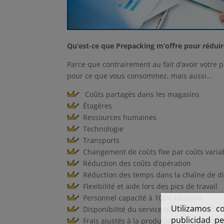
Qu’est-ce que Prepacking m’offre pour réduir
Parce que contrairement au fait d’avoir votre
pour ce que vous consommez, mais aussi…
Coûts partagés dans les magasins
Étagères
Ressources humaines
Technologie
Transports
Changement de coûts fixe par coûts varia
Réduction des coûts d’opération
Réduction des temps dans la chaîne de di
Flexibilité et aide lors des pics de travail
Personnel capacité à 100% toujours
Utilizamos c
Disponibilité du service tous les jours de l
publicidad pe
Frais ajustés à la production. Si vous ne v