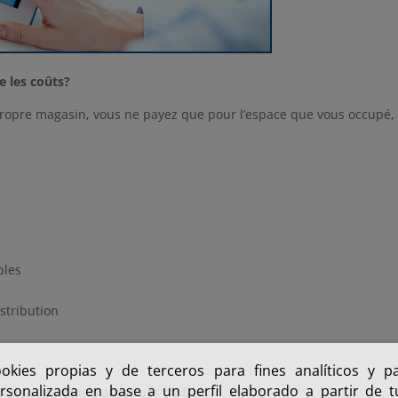
e les coûts?
 propre magasin, vous ne payez que pour l’espace que vous occupé,
bles
stribution
ookies propias y de terceros para fines analíticos y p
’an
rsonalizada en base a un perfil elaborado a partir de 
endez pas vous n’aurez pas de frais