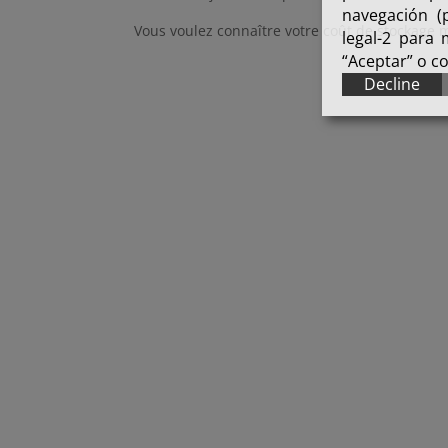
navegación (p
Vous voulez connaître votre coût de stockage
legal-2 para
“Aceptar” o c
Decline