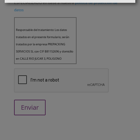
ESPECIALIZADO en base a nuestra
política de protección de
datos
Responsable del tratamiento: Los datos
tratados en el presente formulario, serán
tratados por la empresa PREPACKING
SERVICIOS SL con CIF B81152696 y domicilio
en CALLE RIO JUCAR 3, POLIGONO
INDUSTRIAL EL NOGAL, 28110, ALGETE,
MADRID como Responsable del Tratamiento
de los datos.
Finalidad: Le queremos informar que la
finalidad de los datos recogidos es la gestión
de usuarios de la página web. Asimismo, en
el caso de haber aceptado expresamente,
sus datos también serán utilizados para el
envío de comunicaciones comerciales.
Legitimación: todas las finalidades indicadas
anteriormente están basadas en el