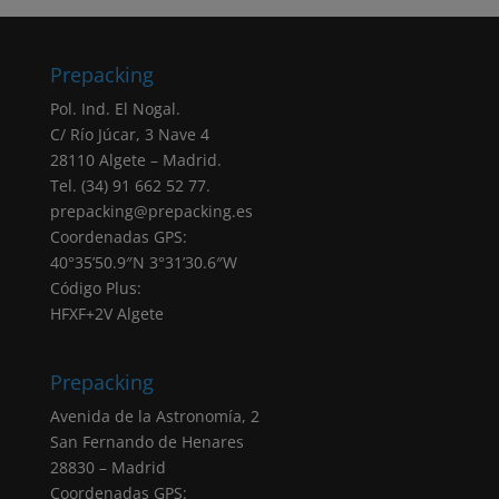
consentimiento (artículo 6.1.a RGPD)
otorgado marcando la correspondiente
Prepacking
casilla de verificación. Sus datos personales
serán tratados en base a nuestra
“política de
Pol. Ind. El Nogal.
privacidad”
C/ Río Júcar, 3 Nave 4
Negativa otorgar el consentimiento: El hecho
28110 Algete – Madrid.
de que no introduzcas los datos que
Tel. (34) 91 662 52 77.
aparecen marcados como obligatorios en el
prepacking@prepacking.es
formulario tendrá como consecuencia la no
Coordenadas GPS:
atención de su solicitud.
40°35’50.9″N 3°31’30.6″W
Destinatarios: Sus datos no serán cedidos a
Código Plus:
ninguna empresa, salvo obligación legal.
HFXF+2V Algete
Derechos: Puede acceder, rectificar y
suprimir sus datos, portabilidad de los datos,
limitación u oposición a su tratamiento,
Prepacking
derecho a no ser objeto de decisiones
Avenida de la Astronomía, 2
automatizadas, así como a obtener
San Fernando de Henares
información clara y transparente sobre el
28830 – Madrid
tratamiento de sus datos, tal como se explica
Coordenadas GPS: