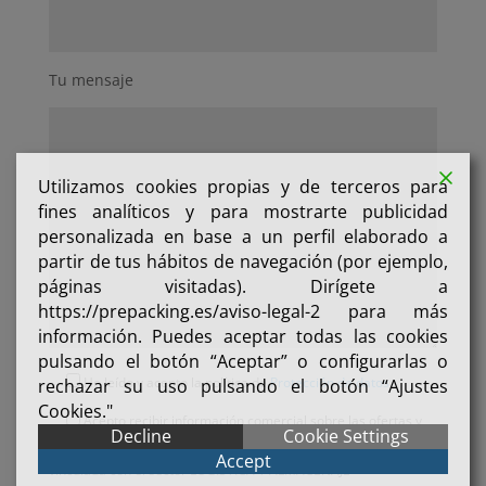
Tu mensaje
Utilizamos cookies propias y de terceros para
fines analíticos y para mostrarte publicidad
personalizada en base a un perfil elaborado a
partir de tus hábitos de navegación (por ejemplo,
páginas visitadas). Dirígete a
https://prepacking.es/aviso-legal-2 para más
información. Puedes aceptar todas las cookies
pulsando el botón “Aceptar” o configurarlas o
He leído y acepto la política de
Protección de datos
rechazar su uso pulsando el botón “Ajustes
Cookies."
Acepto recibir información comercial sobre las ofertas y
Decline
Cookie Settings
promociones de nuestra empresa (PREPACKING SERVICIOS SL)
Accept
vinculada con el sector LOGISTICA Y ALMACENAJE